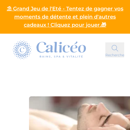
⛱️ Grand Jeu de l'Eté - Tentez de gagner vos
moments de détente et plein d'autres
cadeaux ! Cliquez pour jouer.🎁
Homepage
Recherche