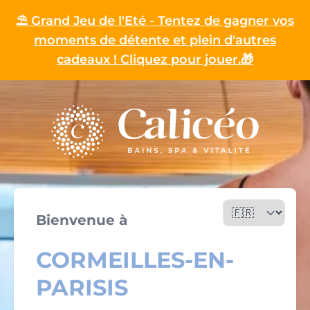
⛱️ Grand Jeu de l'Eté - Tentez de gagner vos
moments de détente et plein d'autres
cadeaux ! Cliquez pour jouer.🎁
Homepage
Bienvenue à
CORMEILLES-EN-
PARISIS