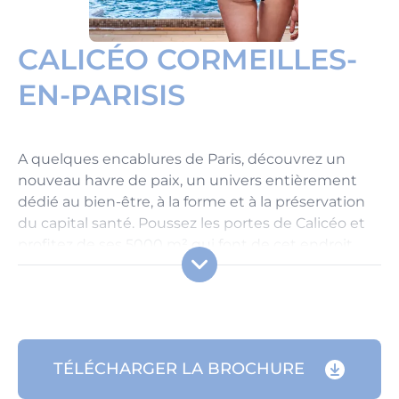
CALICÉO CORMEILLES-
EN-PARISIS
A quelques encablures de Paris, découvrez un
nouveau havre de paix, un univers entièrement
dédié au bien-être, à la forme et à la préservation
du capital santé. Poussez les portes de Calicéo et
profitez de ses 5000 m² qui font de cet endroit
l'un des plus grands espaces dédiés au bien-être
d'Ile-de-France.
Profitez de cette atmosphère relaxante baignée
de lumière et des différents bassins chauffés en
TÉLÉCHARGER LA BROCHURE
intérieur et en extérieur pour apprécier les
bienfaits de la relaxation par l’eau, été comme