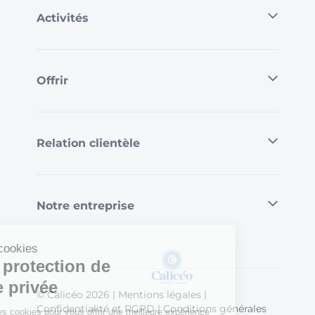
Activités
Offrir
Relation clientèle
Notre entreprise
Information cookies
Gérer la protection de
votre vie privée
© Calicéo 2026
|
Mentions légales
|
Confidentialité et RGPD
|
Conditions générales
Nous utilisons les cookies pour vous offrir une meilleure expérience