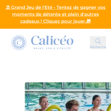
⛱️ Grand Jeu de l'Eté - Tentez de gagner vos
moments de détente et plein d'autres
cadeaux ! Cliquez pour jouer.🎁
Homepage
Recherche