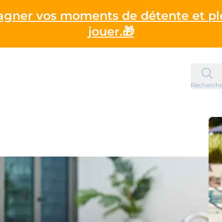
gagner vos moments de détente et pl
jouer.🎁
Recherch