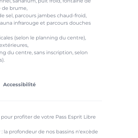
nel, sanarium, puit froid, fontaine de
e de brume,
 de sel, parcours jambes chaud-froid,
sauna infrarouge et parcours douches
cales (selon le planning du centre),
 extérieures,
g du centre, sans inscription, selon
).
Accessibilité
pour profiter de votre Pass Esprit Libre
r : la profondeur de nos bassins n'excède