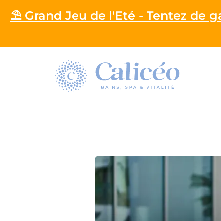
⛱️ Grand Jeu de l'Eté - Tentez de 
Homepage