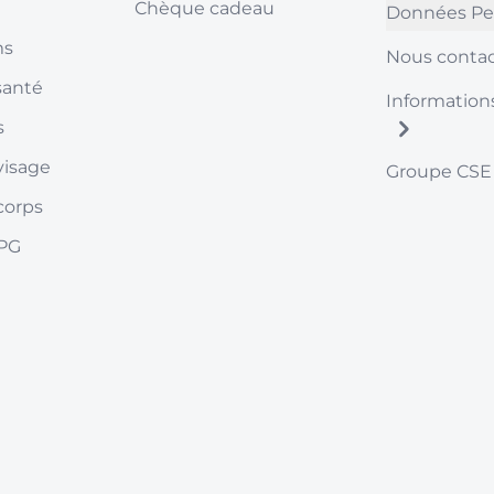
Chèque cadeau
Données Pe
ms
Nous contac
santé
Information
s
visage
Groupe CSE
corps
LPG