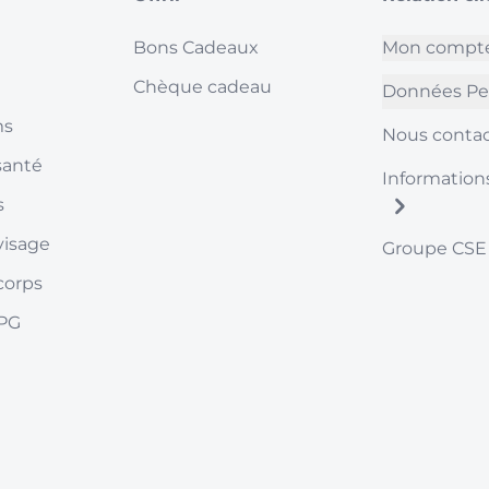
Bons Cadeaux
Mon compt
Chèque cadeau
Données Pe
ms
Nous contac
santé
Information
s
visage
Groupe CSE
corps
LPG