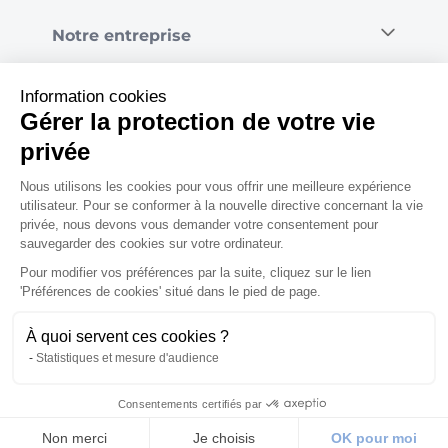
Notre entreprise
Information cookies
Gérer la protection de votre vie
privée
© Calicéo 2026
|
Mentions légales
|
Confidentialité et RGPD
|
Conditions générales
Nous utilisons les cookies pour vous offrir une meilleure expérience
de vente
|
Gérer les cookies
utilisateur. Pour se conformer à la nouvelle directive concernant la vie
privée, nous devons vous demander votre consentement pour
sauvegarder des cookies sur votre ordinateur.
Pour modifier vos préférences par la suite, cliquez sur le lien
'Préférences de cookies' situé dans le pied de page.
À quoi servent ces cookies ?
583,00 €
1
Ajouter au panier
Statistiques et mesure d'audience
Consentements certifiés par
Non merci
Je choisis
OK pour moi
Villes
Boutique
Cadeau
Panier