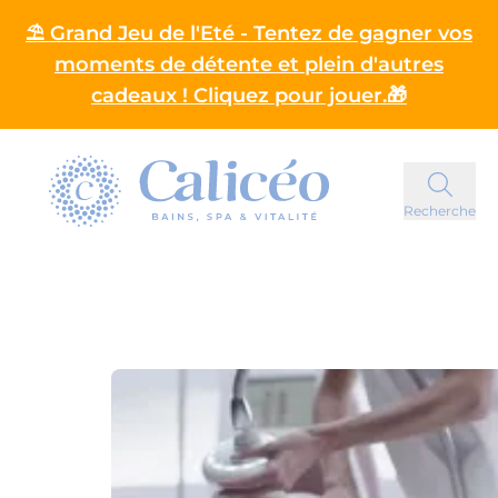
⛱️ Grand Jeu de l'Eté - Tentez de gagner vos
moments de détente et plein d'autres
cadeaux ! Cliquez pour jouer.🎁
Homepage
Recherche